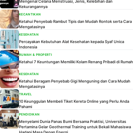
Mengenal Celana Menstruasi, Jenis, Kelebihan dan
Kekurangannya
KECANTIKAN
Ketahui Penyebab Rambut Tipis dan Mudah Rontok serta Cara
Mengatasinya
KESEHATAN
Percayakan Kebutuhan Alat Kesehatan kepada Syaf Unica
Indonesia
RUMAH & PROPERTI
Ketahui 7 Keuntungan Memiliki Kolam Renang Pribadi di Rumah
KESEHATAN
Ketahui Beragam Penyebab Gigi Menguning dan Cara Mudah
Mengatasinya
TRAVEL
10 Keunggulan Membeli Tiket Kereta Online yang Perlu Anda
Pahami
PENDIDIKAN
Menyelami Dunia Panas Bumi Bersama Praktisi, Universitas
Pertamina Gelar Geothermal Training untuk Bekali Mahasiswa
Hadapi Masa Depan Energi