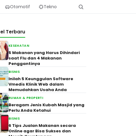
Otomotif
Tekno
kel Terbaru
KESEHATAN
5 Makanan yang Harus Dihindari
saat Flu dan 4 Makanan
Penggantinya
BISNIS
Inilah 5 Keunggulan Software
Vmedis Klinik Web dalam
Memudahkan Usaha Anda
RUMAH & PROPERTI
Beragam Jenis Kubah Masjid yang
Perlu Anda Ketahui
BISNIS
6 Tips Jualan Makanan secara
Online agar Bisa Sukses dan