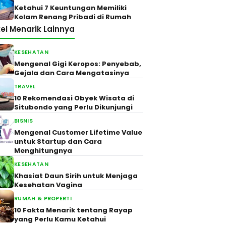
Ketahui 7 Keuntungan Memiliki
Kolam Renang Pribadi di Rumah
kel Menarik Lainnya
KESEHATAN
Mengenal Gigi Keropos: Penyebab,
Gejala dan Cara Mengatasinya
TRAVEL
10 Rekomendasi Obyek Wisata di
Situbondo yang Perlu Dikunjungi
BISNIS
Mengenal Customer Lifetime Value
untuk Startup dan Cara
Menghitungnya
KESEHATAN
Khasiat Daun Sirih untuk Menjaga
Kesehatan Vagina
RUMAH & PROPERTI
10 Fakta Menarik tentang Rayap
yang Perlu Kamu Ketahui