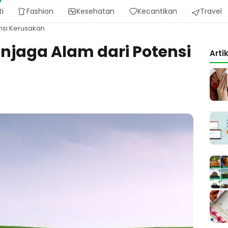
ti
Fashion
Kesehatan
Kecantikan
Travel
nsi Kerusakan
jaga Alam dari Potensi
Arti