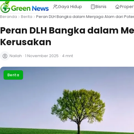
Gaya Hidup
Bisnis
Proper
Beranda
Berita
Peran DLH Bangka dalam Menjaga Alam dari Pote
Peran DLH Bangka dalam Men
Kerusakan
Nailah
·
1 November 2025
·
4 mnt
Berita