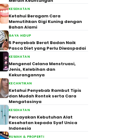
Meraih Keuntungan
KESEHATAN
Ketahui Beragam Cara
Memutihkan Gigi Kuning dengan
Bahan Alami
GAYA HIDUP
5 Penyebab Berat Badan Naik
Pasca Diet yang Perlu Diwaspadai
KESEHATAN
Mengenal Celana Menstruasi,
Jenis, Kelebihan dan
Kekurangannya
KECANTIKAN
Ketahui Penyebab Rambut Tipis
dan Mudah Rontok serta Cara
Mengatasinya
KESEHATAN
Percayakan Kebutuhan Alat
Kesehatan kepada Syaf Unica
Indonesia
RUMAH & PROPERTI