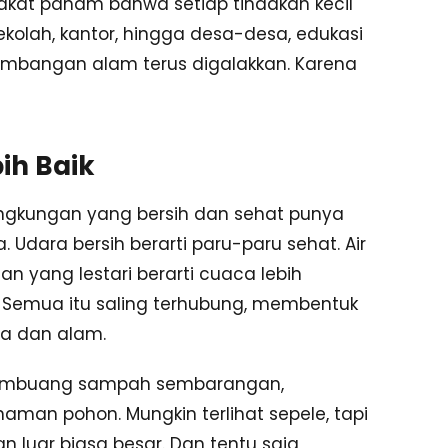
akat paham bahwa setiap tindakan kecil
kolah, kantor, hingga desa-desa, edukasi
imbangan alam terus digalakkan. Karena
ih Baik
ingkungan yang bersih dan sehat punya
Udara bersih berarti paru-paru sehat. Air
n yang lestari berarti cuaca lebih
 Semua itu saling terhubung, membentuk
ia dan alam.
ak membuang sampah sembarangan,
naman pohon. Mungkin terlihat sepele, tapi
luar biasa besar. Dan tentu saja,