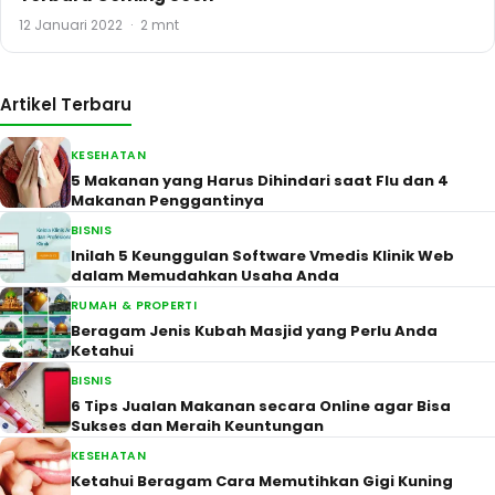
12 Januari 2022
·
2 mnt
Artikel Terbaru
KESEHATAN
5 Makanan yang Harus Dihindari saat Flu dan 4
Makanan Penggantinya
BISNIS
Inilah 5 Keunggulan Software Vmedis Klinik Web
dalam Memudahkan Usaha Anda
RUMAH & PROPERTI
Beragam Jenis Kubah Masjid yang Perlu Anda
Ketahui
BISNIS
6 Tips Jualan Makanan secara Online agar Bisa
Sukses dan Meraih Keuntungan
KESEHATAN
Ketahui Beragam Cara Memutihkan Gigi Kuning