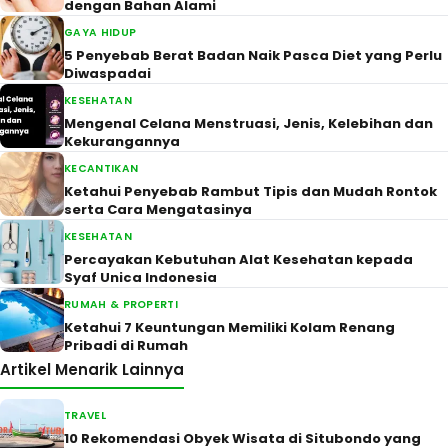
dengan Bahan Alami
GAYA HIDUP
5 Penyebab Berat Badan Naik Pasca Diet yang Perlu
Diwaspadai
KESEHATAN
Mengenal Celana Menstruasi, Jenis, Kelebihan dan
Kekurangannya
KECANTIKAN
Ketahui Penyebab Rambut Tipis dan Mudah Rontok
serta Cara Mengatasinya
KESEHATAN
Percayakan Kebutuhan Alat Kesehatan kepada
Syaf Unica Indonesia
RUMAH & PROPERTI
Ketahui 7 Keuntungan Memiliki Kolam Renang
Pribadi di Rumah
Artikel Menarik Lainnya
TRAVEL
10 Rekomendasi Obyek Wisata di Situbondo yang