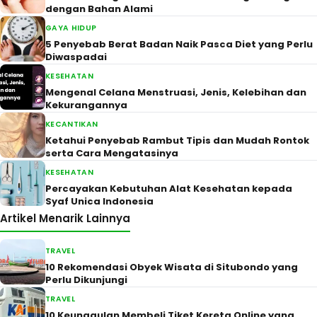
dengan Bahan Alami
GAYA HIDUP
5 Penyebab Berat Badan Naik Pasca Diet yang Perlu
Diwaspadai
KESEHATAN
Mengenal Celana Menstruasi, Jenis, Kelebihan dan
Kekurangannya
KECANTIKAN
Ketahui Penyebab Rambut Tipis dan Mudah Rontok
serta Cara Mengatasinya
KESEHATAN
Percayakan Kebutuhan Alat Kesehatan kepada
Syaf Unica Indonesia
Artikel Menarik Lainnya
TRAVEL
10 Rekomendasi Obyek Wisata di Situbondo yang
Perlu Dikunjungi
TRAVEL
10 Keunggulan Membeli Tiket Kereta Online yang