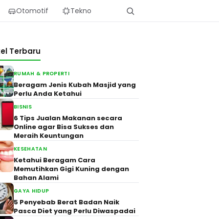
Otomotif
Tekno
kel Terbaru
RUMAH & PROPERTI
Beragam Jenis Kubah Masjid yang
Perlu Anda Ketahui
BISNIS
6 Tips Jualan Makanan secara
Online agar Bisa Sukses dan
Meraih Keuntungan
KESEHATAN
Ketahui Beragam Cara
Memutihkan Gigi Kuning dengan
Bahan Alami
GAYA HIDUP
5 Penyebab Berat Badan Naik
Pasca Diet yang Perlu Diwaspadai