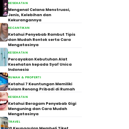
KESEHATAN
Mengenal Celana Menstruasi,
Jenis, Kelebihan dan
Kekurangannya
KECANTIKAN
Ketahui Penyebab Rambut Tipis
dan Mudah Rontok serta Cara
Mengatasinya
KESEHATAN
Percayakan Kebutuhan Alat
Kesehatan kepada Syaf Unica
Indonesia
RUMAH & PROPERTI
Ketahui 7 Keuntungan Memiliki
Kolam Renang Pribadi di Rumah
KESEHATAN
Ketahui Beragam Penyebab Gigi
Menguning dan Cara Mudah
Mengatasinya
TRAVEL
10 Keunggulan Membeli Tiket