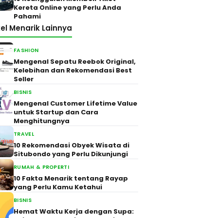
Kereta Online yang Perlu Anda
Pahami
kel Menarik Lainnya
FASHION
Mengenal Sepatu Reebok Original,
Kelebihan dan Rekomendasi Best
Seller
BISNIS
Mengenal Customer Lifetime Value
untuk Startup dan Cara
Menghitungnya
TRAVEL
10 Rekomendasi Obyek Wisata di
Situbondo yang Perlu Dikunjungi
RUMAH & PROPERTI
10 Fakta Menarik tentang Rayap
yang Perlu Kamu Ketahui
BISNIS
Hemat Waktu Kerja dengan Supa: