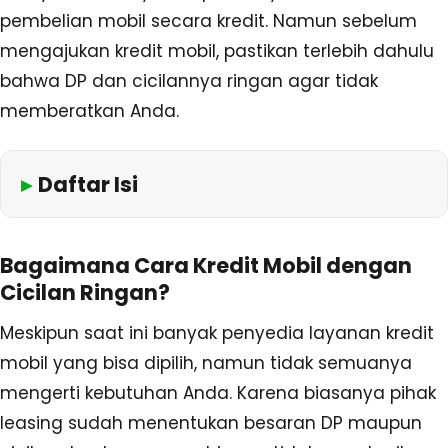
pembelian mobil secara kredit. Namun sebelum
mengajukan kredit mobil, pastikan terlebih dahulu
bahwa DP dan cicilannya ringan agar tidak
memberatkan Anda.
Daftar Isi
Bagaimana Cara Kredit Mobil dengan
Cicilan Ringan?
Meskipun saat ini banyak penyedia layanan kredit
mobil yang bisa dipilih, namun tidak semuanya
mengerti kebutuhan Anda. Karena biasanya pihak
leasing sudah menentukan besaran DP maupun