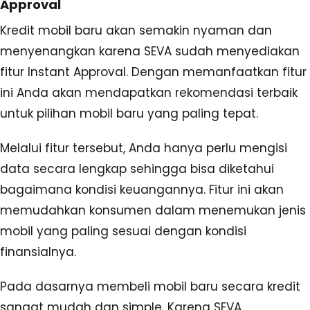
Approval
Kredit mobil baru akan semakin nyaman dan
menyenangkan karena SEVA sudah menyediakan
fitur Instant Approval. Dengan memanfaatkan fitur
ini Anda akan mendapatkan rekomendasi terbaik
untuk pilihan mobil baru yang paling tepat.
Melalui fitur tersebut, Anda hanya perlu mengisi
data secara lengkap sehingga bisa diketahui
bagaimana kondisi keuangannya. Fitur ini akan
memudahkan konsumen dalam menemukan jenis
mobil yang paling sesuai dengan kondisi
finansialnya.
Pada dasarnya membeli mobil baru secara kredit
sangat mudah dan simple. Karena SEVA