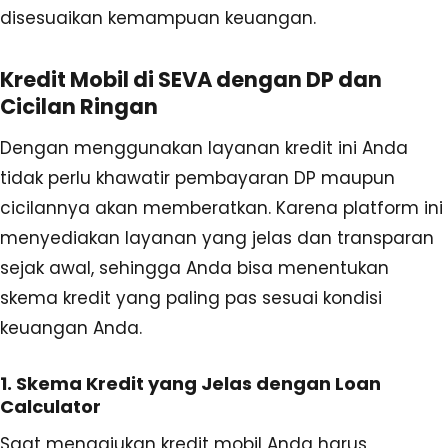
disesuaikan kemampuan keuangan.
Kredit Mobil di SEVA dengan DP dan
Cicilan Ringan
Dengan menggunakan layanan kredit ini Anda
tidak perlu khawatir pembayaran DP maupun
cicilannya akan memberatkan. Karena platform ini
menyediakan layanan yang jelas dan transparan
sejak awal, sehingga Anda bisa menentukan
skema kredit yang paling pas sesuai kondisi
keuangan Anda.
1. Skema Kredit yang Jelas dengan Loan
Calculator
Saat mengajukan kredit mobil Anda harus