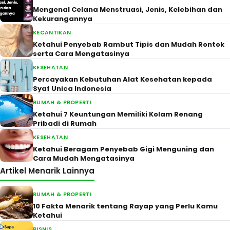
Mengenal Celana Menstruasi, Jenis, Kelebihan dan
Kekurangannya
KECANTIKAN
Ketahui Penyebab Rambut Tipis dan Mudah Rontok
serta Cara Mengatasinya
KESEHATAN
Percayakan Kebutuhan Alat Kesehatan kepada
Syaf Unica Indonesia
RUMAH & PROPERTI
Ketahui 7 Keuntungan Memiliki Kolam Renang
Pribadi di Rumah
KESEHATAN
Ketahui Beragam Penyebab Gigi Menguning dan
Cara Mudah Mengatasinya
Artikel Menarik Lainnya
RUMAH & PROPERTI
10 Fakta Menarik tentang Rayap yang Perlu Kamu
Ketahui
BISNIS