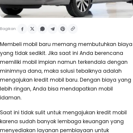
Bagikan:
Membeli mobil baru memang membutuhkan biaya
yang tidak sedikit. Jika saat ini Anda berencana
memiliki mobil impian namun terkendala dengan
minimnya dana, maka solusi tebaiknya adalah
mengajukan kredit mobil baru. Dengan biaya yang
lebih ringan, Anda bisa mendapatkan mobil
idaman.
Saat ini tidak sulit untuk mengajukan kredit mobil
karena sudah banyak lembaga keuangan yang
menyediakan layanan pembiayaan untuk