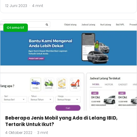
12 Juni 2023
·
4 mnt
Otomotif
Beberapa Jenis Mobil yang Ada di Lelang IBID,
Tertarik Untuk Ikut?
4 Oktober 2022
·
3 mnt