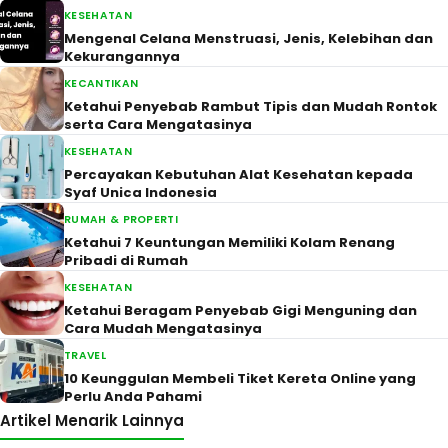
KESEHATAN
Mengenal Celana Menstruasi, Jenis, Kelebihan dan
Kekurangannya
KECANTIKAN
Ketahui Penyebab Rambut Tipis dan Mudah Rontok
serta Cara Mengatasinya
KESEHATAN
Percayakan Kebutuhan Alat Kesehatan kepada
Syaf Unica Indonesia
RUMAH & PROPERTI
Ketahui 7 Keuntungan Memiliki Kolam Renang
Pribadi di Rumah
KESEHATAN
Ketahui Beragam Penyebab Gigi Menguning dan
Cara Mudah Mengatasinya
TRAVEL
10 Keunggulan Membeli Tiket Kereta Online yang
Perlu Anda Pahami
Artikel Menarik Lainnya